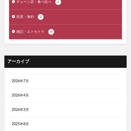
チェーン店・食べ比べ
9
コールマンツーリングドームテント ST LX 比較
投資・倹約
8
クーラーボックス コスパ最強
ゴールゼロ レッドレンザー 比較
雑記・エトセトラ
14
コールマン ２ルームテント おすすめ
コールマン キャッチコピー 名言
コールマン ツーリングドームテント LX
アーカイブ
コールマン ツーリングドームテント おすすめ
コールマン 前室が広い ソロテント
コールマン 焚き火台
コスパ ソロテント
2026年7月
コンビニ３大チェーン サンドイッチ 比較
2026年4月
コスパ最高 ソロテント
コンパクト LEDランタン
コンパクト テント
コンパクトLEDランタン
2026年3月
コンパクトダッチオーブン おすすめ
コンビニ おにぎり
コンビニ おにぎり ランキング
2025年8月