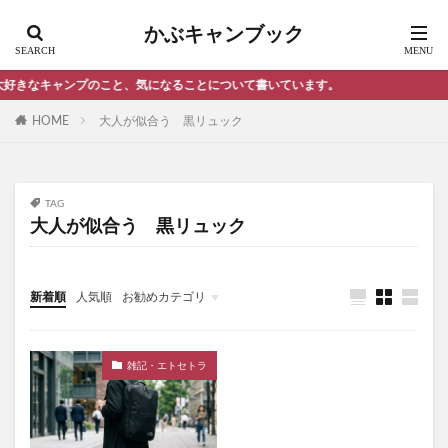
スノーピーク ランドロック メリット
かぶキャンブック
スノーピーク 焚き火台
セブンイレブン サンドイッチ
ソロキャンプ おすすめキャンプ場 埼玉県
なキャンプのこと、気になることについて書いています。
セブンイレブン サンドイッチ 比較
HOME
大人が似合う 黒リュック
セブンイレブン ローソン ファミリーマート
ソフトクーラーボックス おすすめ ランキング
ソフトクーラーボックス 人気
TAG
大人が似合う 黒リュック
ソフトクーラーボックス 最強
ソロキャンプ
ソロキャンプ オススメ ギア
ソロキャンプ おすすめ 東京
新着順
人気順
お勧めカテゴリ
ソロキャンプ おすすめキャンプ場 千葉県
雑記・エトセトラ
ソロキャンプ ランタン
ソロキャンプ 初心者
雑記・エトセトラ
シンプル 黒リュック
ソロテント ランキング
ソロテント おすすめ
ソロテント おすすめ オガワ
ソロテント カッコいい
ソロテント コスパ