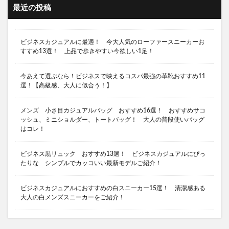
最近の投稿
ソロキャンプ 関東
ソロテント ２ルーム
ソロキャンプ場 千葉
ソロキャンプ場 埼玉
ビジネスカジュアルに最適！ 今大人気のローファースニーカーお
ソロキャンプ場 埼玉 おすすめ
すすめ13選！ 上品で歩きやすい今欲しい1足！
ソロキャンプ場 首都圏
ソロキャンプ用キャンプ場 神奈川県
今あえて選ぶなら！ビジネスで映えるコスパ最強の革靴おすすめ11
選！【高級感、大人に似合う！】
ソロキャンプ用テント
ソロティピー１TC
ソロティピーTC
ソロテント
メンズ 小さ目カジュアルバッグ おすすめ16選！ おすすめサコ
スーツにある黒スニーカー
ッシュ、ミニショルダー、トートバッグ！ 大人の普段使いバッグ
はコレ！
シャキシャキレタスサンドイッチ 食べ比べ
キャンプ 石油ストーブ 最強
キャンプ好きにする
ビジネス黒リュック おすすめ13選！ ビジネスカジュアルにぴっ
たりな シンプルでカッコいい最新モデルご紹介！
キャンプ初心者
キャンプ名言
キャンプ場 ソロ 埼玉
キャンプ場 東京
ビジネスカジュアルにおすすめの白スニーカー15選！ 清潔感ある
キャンプ場おすすめ
キャンプ場マナー
大人の白メンズスニーカーをご紹介！
キャンプ場ランキング
キャンプ場関東
キャンプ嫌い
キャンプ中華料理
キャンプ嫌い 夫