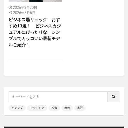
ソロテント サーカスTC
ソロテント ショウネンテント
2026年3月20日
2026年8月5日
ソロテント タープ
ソロテント バイク
ビジネス黒リュック おす
ソロテント 前室 広い
ソロテント TC素材 おすすめ
すめ13選！ ビジネスカジ
ソロテント 夏
ソロテント 夏 おすすめ
ュアルにぴったりな シン
プルでカッコいい最新モデ
ソロテント 春 おすすめ
ソロテント 最強
ルご紹介！
ソロテント 最適
ソロテント 流行り
ソロテント 秋 おすすめ
ソロテント 薪ストーブ
ソロテント TC素材 ワンポール
ソロテント TC素材
ソロキャンプ 前室が広い テント
ソロキャンプ 薪ストーブ
ソロキャンプ 快適
ソロキャンプ 最初 ギア
ソロキャンプ 最初に揃えるもの
キャンプ
アウトドア
投資
倹約
書評
ソロキャンプ 最適テント
ソロキャンプ 東京
ソロキャンプ 東京 キャンプ場
ソロキャンプ 焚き火台
ソロキャンプ 神奈川県