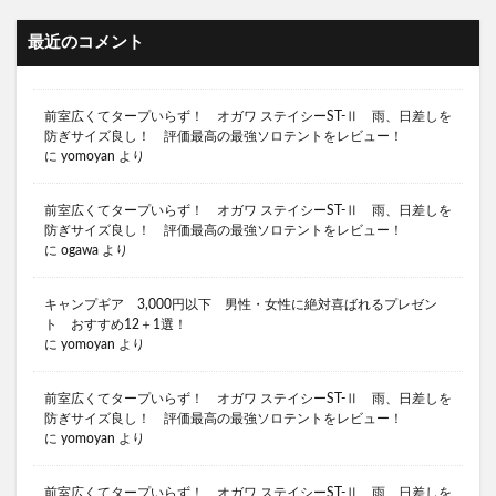
キャンプ嫌い 嫁
キャンプ用品 おすすめ
最近のコメント
キャンプ用品 プレゼント 5000円
キャンプ用品 プレゼント おすすめ
前室広くてタープいらず！ オガワ ステイシーST-Ⅱ 雨、日差しを
キャンプ用火バサミ
キャンプ苦手な嫁をキャンプ好きに
防ぎサイズ良し！ 評価最高の最強ソロテントをレビュー！
に
yomoyan
より
キャンプ迷言
キャンプ中華鍋 おすすめ
キャンプブランド 名言
前室広くてタープいらず！ オガワ ステイシーST-Ⅱ 雨、日差しを
キャンプ飯 スパイス おすすめ
防ぎサイズ良し！ 評価最高の最強ソロテントをレビュー！
に
ogawa
より
キャンプギア おすすめ
キャンプ 薪ストーブ
キャンプ 薪バサミ
キャンプ 蛭対策
キャンプギア 3,000円以下 男性・女性に絶対喜ばれるプレゼン
ト おすすめ12＋1選！
キャンプ 行きたくない
キャンプ 西村
に
yomoyan
より
キャンプ 鉄板
キャンプあるある
キャンプギア
キャンプギア コスパ
キャンプブーム 終了
前室広くてタープいらず！ オガワ ステイシーST-Ⅱ 雨、日差しを
防ぎサイズ良し！ 評価最高の最強ソロテントをレビュー！
キャンプギア コスパ おすすめ
に
yomoyan
より
キャンプギア トレンド
キャンプギア プレゼント
前室広くてタープいらず！ オガワ ステイシーST-Ⅱ 雨、日差しを
キャンプギア プレゼント 男性
キャンプギア 流行