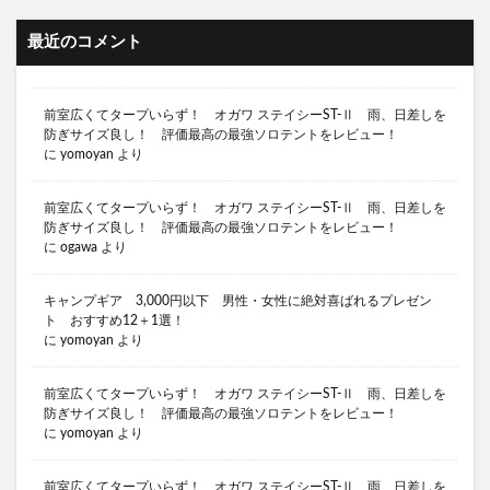
キャンプ嫌い 嫁
キャンプ用品 おすすめ
最近のコメント
キャンプ用品 プレゼント 5000円
キャンプ用品 プレゼント おすすめ
前室広くてタープいらず！ オガワ ステイシーST-Ⅱ 雨、日差しを
キャンプ用火バサミ
キャンプ苦手な嫁をキャンプ好きに
防ぎサイズ良し！ 評価最高の最強ソロテントをレビュー！
に
yomoyan
より
キャンプ迷言
キャンプ中華鍋 おすすめ
キャンプブランド 名言
前室広くてタープいらず！ オガワ ステイシーST-Ⅱ 雨、日差しを
キャンプ飯 スパイス おすすめ
防ぎサイズ良し！ 評価最高の最強ソロテントをレビュー！
に
ogawa
より
キャンプギア おすすめ
キャンプ 薪ストーブ
キャンプ 薪バサミ
キャンプ 蛭対策
キャンプギア 3,000円以下 男性・女性に絶対喜ばれるプレゼン
ト おすすめ12＋1選！
キャンプ 行きたくない
キャンプ 西村
に
yomoyan
より
キャンプ 鉄板
キャンプあるある
キャンプギア
キャンプギア コスパ
キャンプブーム 終了
前室広くてタープいらず！ オガワ ステイシーST-Ⅱ 雨、日差しを
防ぎサイズ良し！ 評価最高の最強ソロテントをレビュー！
キャンプギア コスパ おすすめ
に
yomoyan
より
キャンプギア トレンド
キャンプギア プレゼント
前室広くてタープいらず！ オガワ ステイシーST-Ⅱ 雨、日差しを
キャンプギア プレゼント 男性
キャンプギア 流行