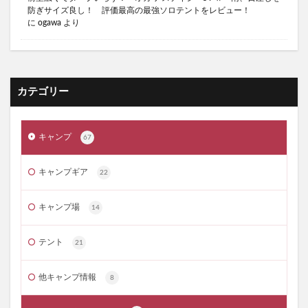
防ぎサイズ良し！ 評価最高の最強ソロテントをレビュー！
キャンプスウィーツ
キャンプで冷たいハイボール
に
ogawa
より
キャンプブーム
キャンプブーム 将来
キャンプ飯
キャンプ飯 テッパン
サウナの入り方
サイゼリヤ 魅力
サーカスTC DX
カテゴリー
サーカスTC オススメ
サーカスTCシリーズ オススメ
サイゼリヤ
サイゼリヤ おすすめメニュー
キャンプ
67
サイゼリヤ 凄さ
サイゼリヤ 愛
サイゼリヤ 美味しい
サイバトロン 3Pタクティカル
キャンプギア
22
サーカスTC
サイバトロン 3Pタクティカル レビュー
サイバトロン バックパック
キャンプ場
14
サイバトロン バックパック レビュー
テント
21
サイバトロン メリット デメリット
サウナ
サウナ 初心者
サウナ 効果
サウナ 整う
他キャンプ情報
8
サウナー
サーカスTC BIG
コンビニおにぎり 比較
キャンプ飯 肉 美味しい