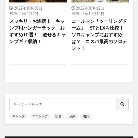
ソロテント サーカスTC
ソロテント ショウネンテント
2022年10月30日
2022年10月12日
2023年4月4日
2023年10月14日
ソロテント タープ
ソロテント バイク
スッキリ・お洒落！ キャ
コールマン「ツーリングド
ソロテント 前室 広い
ソロテント TC素材 おすすめ
ンプ用ハンガーラック お
ーム」 STとLXを比較！
ソロテント 夏
ソロテント 夏 おすすめ
すすめ10選！ 魅せるキャ
ソロキャンプにおすすめ
ンプギア収納！
は？ コスパ最高のソロテ
ソロテント 春 おすすめ
ソロテント 最強
ント！
ソロテント 最適
ソロテント 流行り
ソロテント 秋 おすすめ
ソロテント 薪ストーブ
ソロテント TC素材 ワンポール
ソロテント TC素材
ソロキャンプ 前室が広い テント
ソロキャンプ 薪ストーブ
ソロキャンプ 快適
ソロキャンプ 最初 ギア
ソロキャンプ 最初に揃えるもの
キャンプ
アウトドア
投資
倹約
書評
ソロキャンプ 最適テント
ソロキャンプ 東京
ソロキャンプ 東京 キャンプ場
ソロキャンプ 焚き火台
ソロキャンプ 神奈川県