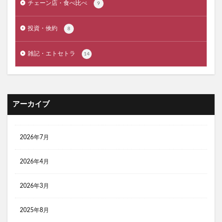
チェーン店・食べ比べ
9
コールマンツーリングドームテント ST LX 比較
投資・倹約
8
クーラーボックス コスパ最強
ゴールゼロ レッドレンザー 比較
雑記・エトセトラ
14
コールマン ２ルームテント おすすめ
コールマン キャッチコピー 名言
コールマン ツーリングドームテント LX
アーカイブ
コールマン ツーリングドームテント おすすめ
コールマン 前室が広い ソロテント
コールマン 焚き火台
コスパ ソロテント
2026年7月
コンビニ３大チェーン サンドイッチ 比較
2026年4月
コスパ最高 ソロテント
コンパクト LEDランタン
コンパクト テント
コンパクトLEDランタン
2026年3月
コンパクトダッチオーブン おすすめ
コンビニ おにぎり
コンビニ おにぎり ランキング
2025年8月