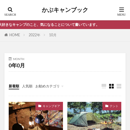
スノーピーク ランドロック メリット
かぶキャンブック
スノーピーク 焚き火台
セブンイレブン サンドイッチ
ソロキャンプ おすすめキャンプ場 埼玉県
なキャンプのこと、気になることについて書いています。
セブンイレブン サンドイッチ 比較
HOME
2022年
10月
セブンイレブン ローソン ファミリーマート
ソフトクーラーボックス おすすめ ランキング
ソフトクーラーボックス 人気
MONTH
0年0月
ソフトクーラーボックス 最強
ソロキャンプ
ソロキャンプ オススメ ギア
ソロキャンプ おすすめ 東京
新着順
人気順
お勧めカテゴリ
ソロキャンプ おすすめキャンプ場 千葉県
雑記・エトセトラ
ソロキャンプ ランタン
ソロキャンプ 初心者
キャンプギア
テント
シンプル 黒リュック
ソロテント ランキング
ソロテント おすすめ
ソロテント おすすめ オガワ
ソロテント カッコいい
ソロテント コスパ