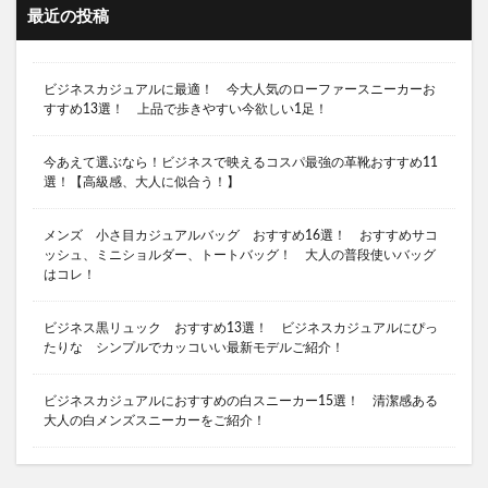
最近の投稿
ソロキャンプ 関東
ソロテント ２ルーム
ソロキャンプ場 千葉
ソロキャンプ場 埼玉
ビジネスカジュアルに最適！ 今大人気のローファースニーカーお
ソロキャンプ場 埼玉 おすすめ
すすめ13選！ 上品で歩きやすい今欲しい1足！
ソロキャンプ場 首都圏
ソロキャンプ用キャンプ場 神奈川県
今あえて選ぶなら！ビジネスで映えるコスパ最強の革靴おすすめ11
選！【高級感、大人に似合う！】
ソロキャンプ用テント
ソロティピー１TC
ソロティピーTC
ソロテント
メンズ 小さ目カジュアルバッグ おすすめ16選！ おすすめサコ
スーツにある黒スニーカー
ッシュ、ミニショルダー、トートバッグ！ 大人の普段使いバッグ
はコレ！
シャキシャキレタスサンドイッチ 食べ比べ
キャンプ 石油ストーブ 最強
キャンプ好きにする
ビジネス黒リュック おすすめ13選！ ビジネスカジュアルにぴっ
たりな シンプルでカッコいい最新モデルご紹介！
キャンプ初心者
キャンプ名言
キャンプ場 ソロ 埼玉
キャンプ場 東京
ビジネスカジュアルにおすすめの白スニーカー15選！ 清潔感ある
キャンプ場おすすめ
キャンプ場マナー
大人の白メンズスニーカーをご紹介！
キャンプ場ランキング
キャンプ場関東
キャンプ嫌い
キャンプ中華料理
キャンプ嫌い 夫