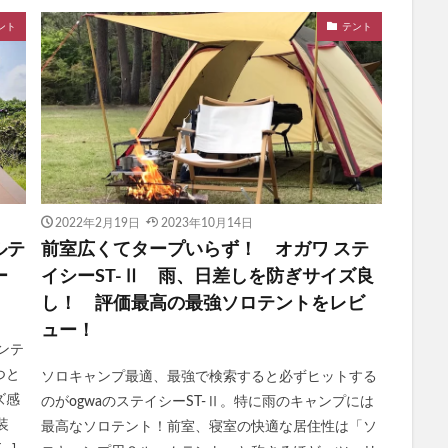
ント
テント
2022年2月19日
2023年10月14日
ルテ
前室広くてタープいらず！ オガワ ステ
ー
イシーST-Ⅱ 雨、日差しを防ぎサイズ良
し！ 評価最高の最強ソロテントをレビ
ュー！
ワンテ
つと
ソロキャンプ最適、最強で検索すると必ずヒットする
ズ感
のがogwaのステイシーST-Ⅱ。特に雨のキャンプには
装
最高なソロテント！前室、寝室の快適な居住性は「ソ