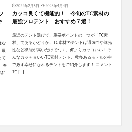
2022年2月6日
2023年4月4日
ソ
カッコ良くて機能的！ 今旬のTC素材の
キ
最強ソロテント おすすめ７選！
最近のテント選びで、重要ポイントの一つが「TC素
材」であるかどうか。TC素材のテントは通気性や遮光
はな
性など機能が高いだけでなく、何よりカッコいい！そ
、最
んなカッチョいいTC素材テント、数多あるモデルの中
って
で必ず幸せになれるテントをご紹介します！ コメント
。春
TC […]
気に