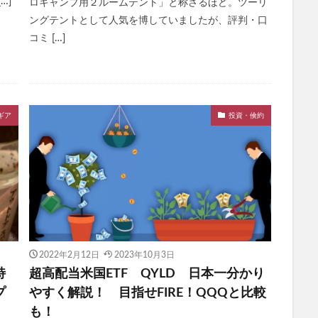
…]
ロキャンプ用２ルームテント」と称さるほど。ツーリ
ングテントとして人気を博していましたが、評判・口
コミ […]
ギア
投資・倹約
2022年2月12日
2023年10月3日
特
超高配当米国ETF QYLD 日本一分かり
プ
やすく解説！ 目指せFIRE！QQQと比較
も！