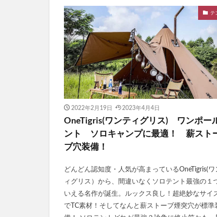
テ
2022年2月19日
2023年4月4日
OneTigris(ワンティグリス) ワンポー
ント ソロキャンプに最適！ 薪スト
ブ穴装備！
どんどん認知度・人気が高まっているOneTigris(
ィグリス）から、間違いなくソロテント最強の１
いえる名作が誕生。ルックス良し！超絶妙なサイ
でTC素材！そしてなんと薪ストーブ煙突穴が標準