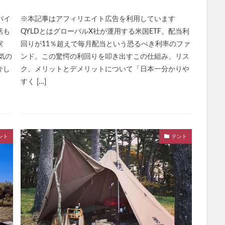
パイ
※本記事はアフィリエイト広告を利用しています
話も
QYLDとはグローバルX社が運用する米国ETF。配当利
家
回りが11％超えで毎月配当という恐るべき利率のファ
気の
ンド。この驚愕の利回りを叩き出すこの仕組み、リス
介し
ク、メリットとデメリットについて「日本一分かりや
すく […]
ント
テント