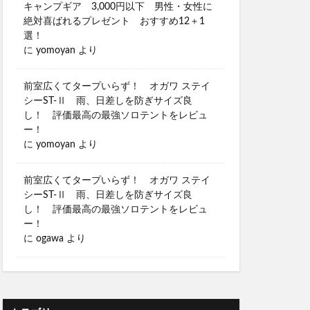
キャンプギア 3,000円以下 男性・女性に
絶対喜ばれるプレゼント おすすめ12＋1
選！
に
yomoyan
より
前室広くてタープいらず！ オガワ ステイ
シーST-Ⅱ 雨、日差しを防ぎサイズ良
し！ 評価最高の最強ソロテントをレビュ
ー！
に
yomoyan
より
前室広くてタープいらず！ オガワ ステイ
シーST-Ⅱ 雨、日差しを防ぎサイズ良
し！ 評価最高の最強ソロテントをレビュ
ー！
に
ogawa
より