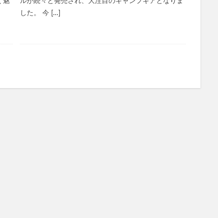
く魅
ルが続々と発売され、大注目のキャンプギアとなりま
した。 今 […]