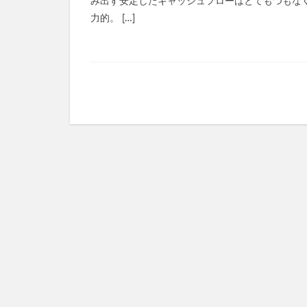
み出す安定したキャッシュフローはとてもつもな
力的。 […]