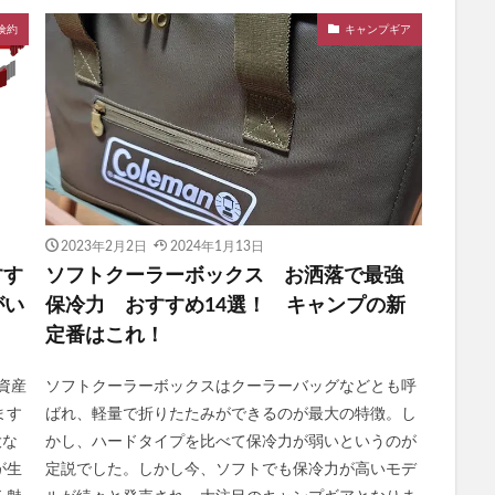
倹約
キャンプギア
2023年2月2日
2024年1月13日
すす
ソフトクーラーボックス お洒落で最強
がい
保冷力 おすすめ14選！ キャンプの新
定番はこれ！
資産
ソフトクーラーボックスはクーラーバッグなどとも呼
ます
ばれ、軽量で折りたたみができるのが最大の特徴。し
大な
かし、ハードタイプを比べて保冷力が弱いというのが
が生
定説でした。しかし今、ソフトでも保冷力が高いモデ