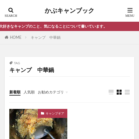
スノーピーク キャッチコピー 名言
かぶキャンブック
スノーピーク ランドロック おすすめ
スノーピーク ランドロック メリット
きなキャンプのこと、気になることについて書いています。
スノーピーク 焚き火台
セブンイレブン サンドイッチ
HOME
キャンプ 中華鍋
ソロキャンプ おすすめキャンプ場 埼玉県
セブンイレブン サンドイッチ 比較
セブンイレブン ローソン ファミリーマート
TAG
ソフトクーラーボックス おすすめ ランキング
キャンプ 中華鍋
ソフトクーラーボックス 人気
ソフトクーラーボックス 最強
ソロキャンプ
新着順
人気順
お勧めカテゴリ
ソロキャンプ オススメ ギア
雑記・エトセトラ
ソロキャンプ おすすめ 東京
ソロキャンプ おすすめキャンプ場 千葉県
キャンプギア
ソロキャンプ ランタン
ソロキャンプ 初心者
シンプル 黒リュック
ソロテント ランキング