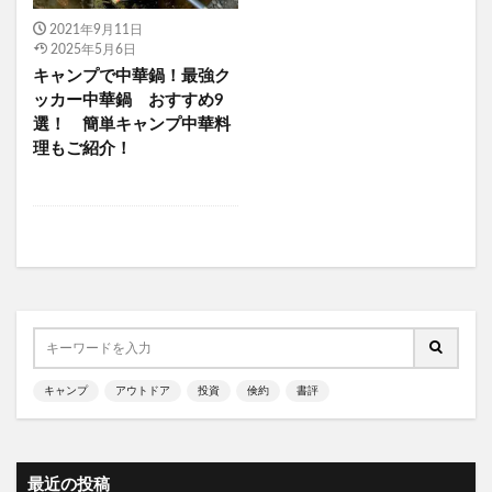
ソロテント おすすめ
ソロテント おすすめ オガワ
2021年9月11日
ソロテント カッコいい
ソロテント コスパ
2025年5月6日
ソロテント サーカスTC
ソロテント ショウネンテント
キャンプで中華鍋！最強ク
ッカー中華鍋 おすすめ9
ソロテント タープ
ソロテント バイク
選！ 簡単キャンプ中華料
ソロテント 前室 広い
ソロテント TC素材 おすすめ
理もご紹介！
ソロテント 夏
ソロテント 夏 おすすめ
ソロテント 春 おすすめ
ソロテント 最強
ソロテント 最適
ソロテント 流行り
ソロテント 秋 おすすめ
ソロテント 薪ストーブ
ソロテント TC素材 ワンポール
ソロテント TC素材
ソロキャンプ 前室が広い テント
ソロキャンプ 薪ストーブ
ソロキャンプ 快適
キャンプ
アウトドア
投資
倹約
書評
ソロキャンプ 最初 ギア
ソロキャンプ 最初に揃えるもの
ソロキャンプ 最適テント
ソロキャンプ 東京
最近の投稿