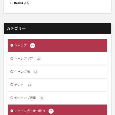
に
ogawa
より
キャンプギア トレンド
キャンプギア プレゼント
キャンプギア プレゼント 男性
キャンプギア 流行
キャンプスウィーツ
キャンプで冷たいハイボール
キャンプブーム
キャンプブーム 将来
キャンプ飯
カテゴリー
キャンプ飯 テッパン
サウナの入り方
サイゼリヤ 魅力
サーカスTC DX
キャンプ
67
サーカスTC オススメ
サーカスTCシリーズ オススメ
サイゼリヤ
サイゼリヤ おすすめメニュー
キャンプギア
22
サイゼリヤ 凄さ
サイゼリヤ 愛
キャンプ場
14
サイゼリヤ 美味しい
サイバトロン 3Pタクティカル
サーカスTC
サイバトロン 3Pタクティカル レビュー
テント
21
サイバトロン バックパック
サイバトロン バックパック レビュー
他キャンプ情報
8
サイバトロン メリット デメリット
サウナ
サウナ 初心者
サウナ 効果
サウナ 整う
チェーン店・食べ比べ
9