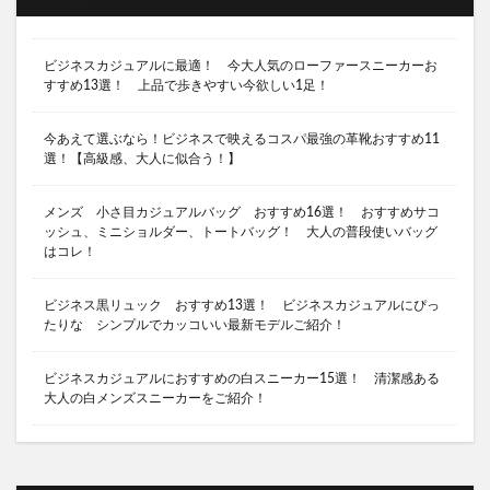
ソロキャンプ 東京 キャンプ場
ソロキャンプ 焚き火台
ソロキャンプ 神奈川県
ビジネスカジュアルに最適！ 今大人気のローファースニーカーお
ソロキャンプ 関東
ソロテント ２ルーム
すすめ13選！ 上品で歩きやすい今欲しい1足！
ソロキャンプ場 千葉
ソロキャンプ場 埼玉
今あえて選ぶなら！ビジネスで映えるコスパ最強の革靴おすすめ11
ソロキャンプ場 埼玉 おすすめ
選！【高級感、大人に似合う！】
ソロキャンプ場 首都圏
ソロキャンプ用キャンプ場 神奈川県
メンズ 小さ目カジュアルバッグ おすすめ16選！ おすすめサコ
ッシュ、ミニショルダー、トートバッグ！ 大人の普段使いバッグ
ソロキャンプ用テント
ソロティピー１TC
はコレ！
ソロティピーTC
ソロテント
スーツにある黒スニーカー
ビジネス黒リュック おすすめ13選！ ビジネスカジュアルにぴっ
たりな シンプルでカッコいい最新モデルご紹介！
シャキシャキレタスサンドイッチ 食べ比べ
キャンプ 石油ストーブ 最強
キャンプ好きにする
ビジネスカジュアルにおすすめの白スニーカー15選！ 清潔感ある
大人の白メンズスニーカーをご紹介！
キャンプ初心者
キャンプ名言
キャンプ場 ソロ 埼玉
キャンプ場 東京
キャンプ場おすすめ
キャンプ場マナー