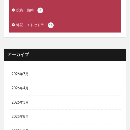
サウナー
サーカスTC BIG
コンビニおにぎり 比較
投資・倹約
8
キャンプ飯 肉 美味しい
コールマンツーリングドームテント ST LX 比較
雑記・エトセトラ
14
クーラーボックス コスパ最強
ゴールゼロ レッドレンザー 比較
コールマン ２ルームテント おすすめ
アーカイブ
コールマン キャッチコピー 名言
コールマン ツーリングドームテント LX
コールマン ツーリングドームテント おすすめ
2026年7月
コールマン 前室が広い ソロテント
2026年4月
コールマン 焚き火台
コスパ ソロテント
コンビニ３大チェーン サンドイッチ 比較
2026年3月
コスパ最高 ソロテント
コンパクト LEDランタン
2025年8月
コンパクト テント
コンパクトLEDランタン
コンパクトダッチオーブン おすすめ