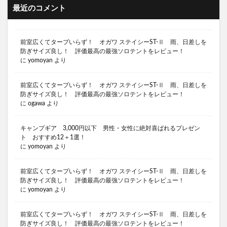
キャンプ場ランキング
キャンプ場関東
最近のコメント
キャンプ嫌い
キャンプ中華料理
キャンプ嫌い 夫
キャンプ嫌い 嫁
キャンプ用品 おすすめ
前室広くてタープいらず！ オガワ ステイシーST-Ⅱ 雨、日差しを
キャンプ用品 プレゼント 5000円
防ぎサイズ良し！ 評価最高の最強ソロテントをレビュー！
に
yomoyan
より
キャンプ用品 プレゼント おすすめ
キャンプ用火バサミ
キャンプ苦手な嫁をキャンプ好きに
前室広くてタープいらず！ オガワ ステイシーST-Ⅱ 雨、日差しを
防ぎサイズ良し！ 評価最高の最強ソロテントをレビュー！
キャンプ迷言
キャンプ中華鍋 おすすめ
に
ogawa
より
キャンプブランド 名言
キャンプ飯 スパイス おすすめ
キャンプギア 3,000円以下 男性・女性に絶対喜ばれるプレゼン
ト おすすめ12＋1選！
キャンプギア おすすめ
キャンプ 薪ストーブ
に
yomoyan
より
キャンプ 薪バサミ
キャンプ 蛭対策
前室広くてタープいらず！ オガワ ステイシーST-Ⅱ 雨、日差しを
キャンプ 行きたくない
キャンプ 西村
防ぎサイズ良し！ 評価最高の最強ソロテントをレビュー！
キャンプ 鉄板
キャンプあるある
キャンプギア
に
yomoyan
より
キャンプギア コスパ
キャンプブーム 終了
前室広くてタープいらず！ オガワ ステイシーST-Ⅱ 雨、日差しを
キャンプギア コスパ おすすめ
防ぎサイズ良し！ 評価最高の最強ソロテントをレビュー！