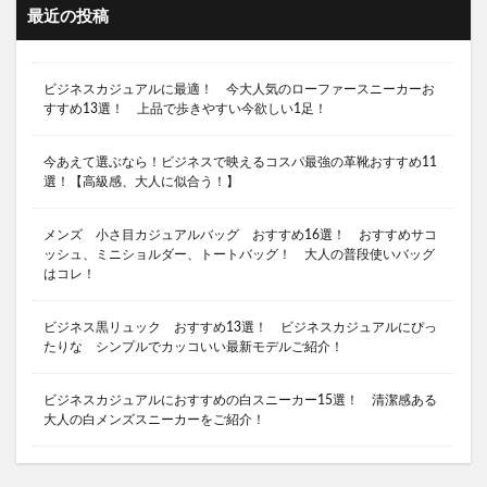
最近の投稿
ソロキャンプ 関東
ソロテント ２ルーム
ソロキャンプ場 千葉
ソロキャンプ場 埼玉
ビジネスカジュアルに最適！ 今大人気のローファースニーカーお
ソロキャンプ場 埼玉 おすすめ
すすめ13選！ 上品で歩きやすい今欲しい1足！
ソロキャンプ場 首都圏
ソロキャンプ用キャンプ場 神奈川県
今あえて選ぶなら！ビジネスで映えるコスパ最強の革靴おすすめ11
選！【高級感、大人に似合う！】
ソロキャンプ用テント
ソロティピー１TC
ソロティピーTC
ソロテント
メンズ 小さ目カジュアルバッグ おすすめ16選！ おすすめサコ
スーツにある黒スニーカー
ッシュ、ミニショルダー、トートバッグ！ 大人の普段使いバッグ
はコレ！
シャキシャキレタスサンドイッチ 食べ比べ
キャンプ 石油ストーブ 最強
キャンプ好きにする
ビジネス黒リュック おすすめ13選！ ビジネスカジュアルにぴっ
たりな シンプルでカッコいい最新モデルご紹介！
キャンプ初心者
キャンプ名言
キャンプ場 ソロ 埼玉
キャンプ場 東京
ビジネスカジュアルにおすすめの白スニーカー15選！ 清潔感ある
キャンプ場おすすめ
キャンプ場マナー
大人の白メンズスニーカーをご紹介！
キャンプ場ランキング
キャンプ場関東
キャンプ嫌い
キャンプ中華料理
キャンプ嫌い 夫