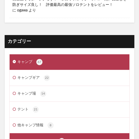
防ぎサイズ良し！ 評価最高の最強ソロテントをレビュー！
キャンプスウィーツ
キャンプで冷たいハイボール
に
ogawa
より
キャンプブーム
キャンプブーム 将来
キャンプ飯
キャンプ飯 テッパン
サウナの入り方
サイゼリヤ 魅力
サーカスTC DX
カテゴリー
サーカスTC オススメ
サーカスTCシリーズ オススメ
サイゼリヤ
サイゼリヤ おすすめメニュー
キャンプ
67
サイゼリヤ 凄さ
サイゼリヤ 愛
サイゼリヤ 美味しい
サイバトロン 3Pタクティカル
キャンプギア
22
サーカスTC
サイバトロン 3Pタクティカル レビュー
サイバトロン バックパック
キャンプ場
14
サイバトロン バックパック レビュー
テント
21
サイバトロン メリット デメリット
サウナ
サウナ 初心者
サウナ 効果
サウナ 整う
他キャンプ情報
8
サウナー
サーカスTC BIG
コンビニおにぎり 比較
キャンプ飯 肉 美味しい