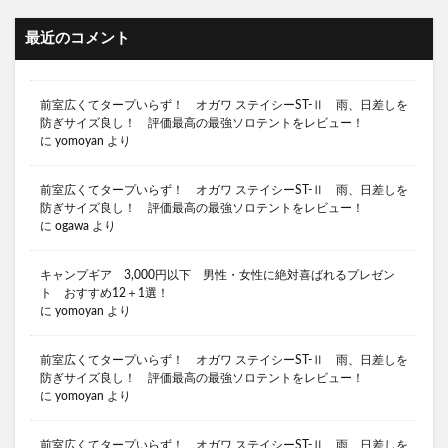
キャンプ嫌い 嫁
キャンプ用品 おすすめ
最近のコメント
キャンプ用品 プレゼント 5000円
キャンプ用品 プレゼント おすすめ
前室広くてタープいらず！ オガワ ステイシーST-Ⅱ 雨、日差しを
キャンプ用火バサミ
キャンプ苦手な嫁をキャンプ好きに
防ぎサイズ良し！ 評価最高の最強ソロテントをレビュー！
に
yomoyan
より
キャンプ迷言
キャンプ中華鍋 おすすめ
キャンプブランド 名言
前室広くてタープいらず！ オガワ ステイシーST-Ⅱ 雨、日差しを
キャンプ飯 スパイス おすすめ
防ぎサイズ良し！ 評価最高の最強ソロテントをレビュー！
に
ogawa
より
キャンプギア おすすめ
キャンプ 薪ストーブ
キャンプ 薪バサミ
キャンプ 蛭対策
キャンプギア 3,000円以下 男性・女性に絶対喜ばれるプレゼン
ト おすすめ12＋1選！
キャンプ 行きたくない
キャンプ 西村
に
yomoyan
より
キャンプ 鉄板
キャンプあるある
キャンプギア
キャンプギア コスパ
キャンプブーム 終了
前室広くてタープいらず！ オガワ ステイシーST-Ⅱ 雨、日差しを
防ぎサイズ良し！ 評価最高の最強ソロテントをレビュー！
キャンプギア コスパ おすすめ
に
yomoyan
より
キャンプギア トレンド
キャンプギア プレゼント
前室広くてタープいらず！ オガワ ステイシーST-Ⅱ 雨、日差しを
キャンプギア プレゼント 男性
キャンプギア 流行