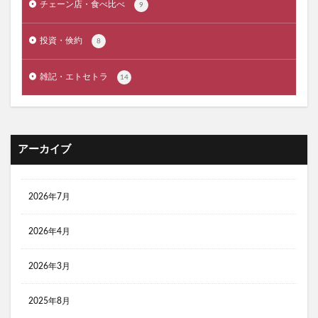
チェーン店・食べ比べ
9
コールマンツーリングドームテント ST LX 比較
投資・倹約
8
クーラーボックス コスパ最強
ゴールゼロ レッドレンザー 比較
雑記・エトセトラ
14
コールマン ２ルームテント おすすめ
コールマン キャッチコピー 名言
コールマン ツーリングドームテント LX
アーカイブ
コールマン ツーリングドームテント おすすめ
コールマン 前室が広い ソロテント
コールマン 焚き火台
コスパ ソロテント
2026年7月
コンビニ３大チェーン サンドイッチ 比較
2026年4月
コスパ最高 ソロテント
コンパクト LEDランタン
コンパクト テント
コンパクトLEDランタン
2026年3月
コンパクトダッチオーブン おすすめ
コンビニ おにぎり
コンビニ おにぎり ランキング
2025年8月