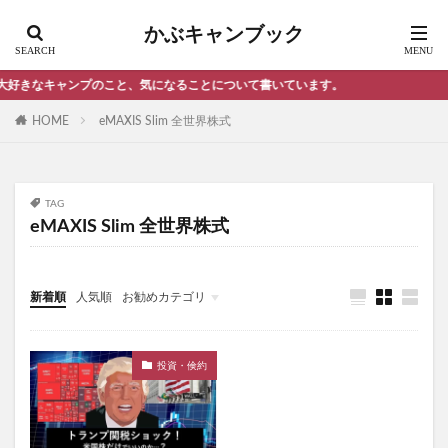
スノーピーク ランドロック メリット
かぶキャンブック
スノーピーク 焚き火台
セブンイレブン サンドイッチ
ソロキャンプ おすすめキャンプ場 埼玉県
なキャンプのこと、気になることについて書いています。
セブンイレブン サンドイッチ 比較
HOME
eMAXIS Slim 全世界株式
セブンイレブン ローソン ファミリーマート
ソフトクーラーボックス おすすめ ランキング
ソフトクーラーボックス 人気
TAG
eMAXIS Slim 全世界株式
ソフトクーラーボックス 最強
ソロキャンプ
ソロキャンプ オススメ ギア
ソロキャンプ おすすめ 東京
新着順
人気順
お勧めカテゴリ
ソロキャンプ おすすめキャンプ場 千葉県
雑記・エトセトラ
ソロキャンプ ランタン
ソロキャンプ 初心者
投資・倹約
シンプル 黒リュック
ソロテント ランキング
ソロテント おすすめ
ソロテント おすすめ オガワ
ソロテント カッコいい
ソロテント コスパ