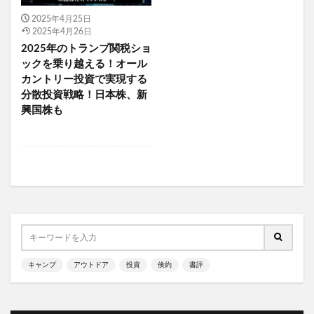
ソロテント サーカスTC
ソロテント ショウネンテント
2025年4月25日
2025年4月26日
ソロテント タープ
ソロテント バイク
2025年のトランプ関税ショ
ソロテント 前室 広い
ソロテント TC素材 おすすめ
ックを乗り越える！オール
ソロテント 夏
ソロテント 夏 おすすめ
カントリー投資で実現する
分散投資戦略！日本株、新
ソロテント 春 おすすめ
ソロテント 最強
興国株も
ソロテント 最適
ソロテント 流行り
ソロテント 秋 おすすめ
ソロテント 薪ストーブ
ソロテント TC素材 ワンポール
ソロテント TC素材
ソロキャンプ 前室が広い テント
ソロキャンプ 薪ストーブ
ソロキャンプ 快適
ソロキャンプ 最初 ギア
ソロキャンプ 最初に揃えるもの
キャンプ
アウトドア
投資
倹約
書評
ソロキャンプ 最適テント
ソロキャンプ 東京
ソロキャンプ 東京 キャンプ場
ソロキャンプ 焚き火台
ソロキャンプ 神奈川県