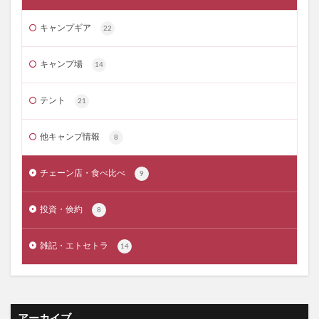
キャンプ用品 プレゼント 5000円
キャンプギア
22
キャンプ用品 プレゼント おすすめ
キャンプ用火バサミ
キャンプ苦手な嫁をキャンプ好きに
キャンプ場
14
キャンプ迷言
キャンプ中華鍋 おすすめ
テント
21
キャンプブランド 名言
キャンプ飯 スパイス おすすめ
他キャンプ情報
8
キャンプギア おすすめ
キャンプ 薪ストーブ
キャンプ 薪バサミ
キャンプ 蛭対策
チェーン店・食べ比べ
9
キャンプ 行きたくない
キャンプ 西村
投資・倹約
8
キャンプ 鉄板
キャンプあるある
キャンプギア
キャンプギア コスパ
キャンプブーム 終了
雑記・エトセトラ
14
キャンプギア コスパ おすすめ
キャンプギア トレンド
キャンプギア プレゼント
キャンプギア プレゼント 男性
キャンプギア 流行
アーカイブ