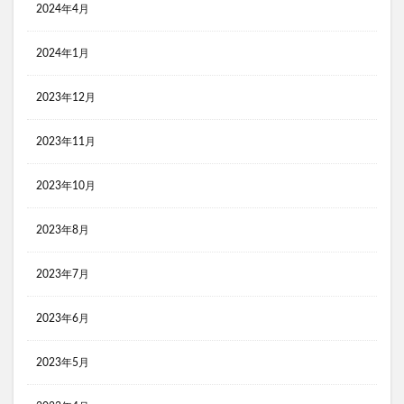
コールマンツーリングドームテント ST LX 比較
2024年4月
クーラーボックス コスパ最強
2024年1月
ゴールゼロ レッドレンザー 比較
コールマン ２ルームテント おすすめ
2023年12月
コールマン キャッチコピー 名言
コールマン ツーリングドームテント LX
2023年11月
コールマン ツーリングドームテント おすすめ
2023年10月
コールマン 前室が広い ソロテント
コールマン 焚き火台
コスパ ソロテント
2023年8月
コンビニ３大チェーン サンドイッチ 比較
コスパ最高 ソロテント
コンパクト LEDランタン
2023年7月
コンパクト テント
コンパクトLEDランタン
2023年6月
コンパクトダッチオーブン おすすめ
コンビニ おにぎり
コンビニ おにぎり ランキング
2023年5月
コンビニ おにぎり 食べ比べ