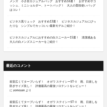
メンズ 小さ目カジュアルバッグ おすすめ16選！ おすすめサコ
ッシュ、ミニショルダー、トートバッグ！ 大人の普段使いバッグ
ソロテント タープ
ソロテント バイク
はコレ！
ソロテント 前室 広い
ソロテント TC素材 おすすめ
ソロテント 夏
ソロテント 夏 おすすめ
ビジネス黒リュック おすすめ13選！ ビジネスカジュアルにぴっ
たりな シンプルでカッコいい最新モデルご紹介！
ソロテント 春 おすすめ
ソロテント 最強
ソロテント 最適
ソロテント 流行り
ビジネスカジュアルにおすすめの白スニーカー15選！ 清潔感ある
大人の白メンズスニーカーをご紹介！
ソロテント 秋 おすすめ
ソロテント 薪ストーブ
ソロテント TC素材 ワンポール
ソロテント TC素材
ソロキャンプ 前室が広い テント
ソロキャンプ 薪ストーブ
ソロキャンプ 快適
最近のコメント
ソロキャンプ 最初 ギア
ソロキャンプ 最初に揃えるもの
前室広くてタープいらず！ オガワ ステイシーST-Ⅱ 雨、日差しを
ソロキャンプ 最適テント
ソロキャンプ 東京
防ぎサイズ良し！ 評価最高の最強ソロテントをレビュー！
に
yomoyan
より
ソロキャンプ 東京 キャンプ場
ソロキャンプ 焚き火台
ソロキャンプ 神奈川県
前室広くてタープいらず！ オガワ ステイシーST-Ⅱ 雨、日差しを
防ぎサイズ良し！ 評価最高の最強ソロテントをレビュー！
ソロキャンプ 関東
ソロテント ２ルーム