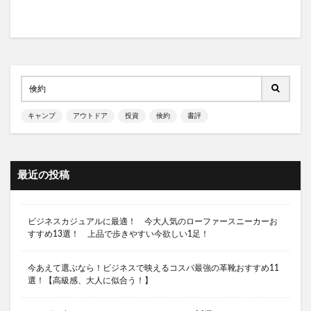
スノーピーク 焚き火台
セブンイレブン サンドイッチ
ソロキャンプ おすすめキャンプ場 埼玉県
セブンイレブン サンドイッチ 比較
セブンイレブン ローソン ファミリーマート
ソフトクーラーボックス おすすめ ランキング
キャンプ
アウトドア
投資
倹約
書評
ソフトクーラーボックス 人気
ソフトクーラーボックス 最強
ソロキャンプ
ソロキャンプ オススメ ギア
最近の投稿
ソロキャンプ おすすめ 東京
ソロキャンプ おすすめキャンプ場 千葉県
ビジネスカジュアルに最適！ 今大人気のローファースニーカーお
ソロキャンプ ランタン
ソロキャンプ 初心者
すすめ13選！ 上品で歩きやすい今欲しい1足！
シンプル 黒リュック
ソロテント ランキング
ソロテント おすすめ
ソロテント おすすめ オガワ
今あえて選ぶなら！ビジネスで映えるコスパ最強の革靴おすすめ11
選！【高級感、大人に似合う！】
ソロテント カッコいい
ソロテント コスパ
ソロテント サーカスTC
ソロテント ショウネンテント