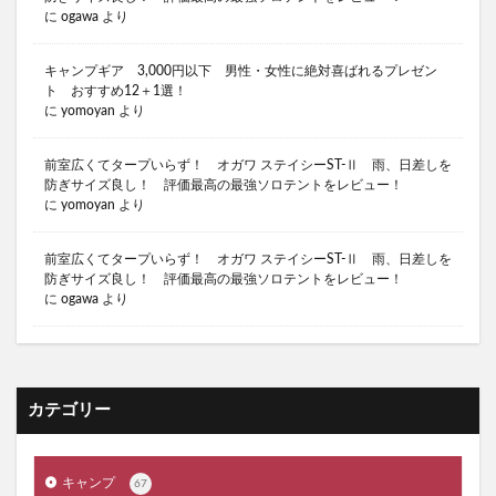
に
ogawa
より
ソロキャンプ場 千葉
ソロキャンプ場 埼玉
ソロキャンプ場 埼玉 おすすめ
キャンプギア 3,000円以下 男性・女性に絶対喜ばれるプレゼン
ト おすすめ12＋1選！
ソロキャンプ場 首都圏
に
yomoyan
より
ソロキャンプ用キャンプ場 神奈川県
ソロキャンプ用テント
ソロティピー１TC
前室広くてタープいらず！ オガワ ステイシーST-Ⅱ 雨、日差しを
防ぎサイズ良し！ 評価最高の最強ソロテントをレビュー！
ソロティピーTC
ソロテント
に
yomoyan
より
スーツにある黒スニーカー
前室広くてタープいらず！ オガワ ステイシーST-Ⅱ 雨、日差しを
シャキシャキレタスサンドイッチ 食べ比べ
防ぎサイズ良し！ 評価最高の最強ソロテントをレビュー！
キャンプ 石油ストーブ 最強
キャンプ好きにする
に
ogawa
より
キャンプ初心者
キャンプ名言
キャンプ場 ソロ 埼玉
キャンプ場 東京
キャンプ場おすすめ
キャンプ場マナー
カテゴリー
キャンプ場ランキング
キャンプ場関東
キャンプ嫌い
キャンプ中華料理
キャンプ嫌い 夫
キャンプ
67
キャンプ嫌い 嫁
キャンプ用品 おすすめ