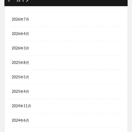
キャンプスウィーツ
キャンプで冷たいハイボール
キャンプブーム
キャンプブーム 将来
キャンプ飯
キャンプ飯 テッパン
サウナの入り方
2026年7月
サイゼリヤ 魅力
サーカスTC DX
2026年4月
サーカスTC オススメ
サーカスTCシリーズ オススメ
サイゼリヤ
サイゼリヤ おすすめメニュー
2026年3月
サイゼリヤ 凄さ
サイゼリヤ 愛
サイゼリヤ 美味しい
サイバトロン 3Pタクティカル
2025年8月
サーカスTC
サイバトロン 3Pタクティカル レビュー
2025年5月
サイバトロン バックパック
サイバトロン バックパック レビュー
2025年4月
サイバトロン メリット デメリット
サウナ
2024年11月
サウナ 初心者
サウナ 効果
サウナ 整う
サウナー
サーカスTC BIG
コンビニおにぎり 比較
2024年6月
キャンプ飯 肉 美味しい