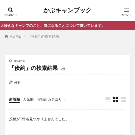
ソロキャンプ テント コールマン
かぶキャンブック
ソロキャンプ ドーム型テント おすすめ
ソロキャンプ バックパック
きなキャンプのこと、気になることについて書いています。
ソロキャンプ バックパック おすすめ
HOME
"倹約" の検索結果
ソロキャンプ パップテント
ソロキャンプ ミニダッチオーブン
ソロキャンプ キャンプ場 おすすめ
SEARCH
「倹約」の検索結果
0件
ソロキャンプ おすすめキャンプ場 神奈川県
ソロキャンプ ランタン おすすめ
倹約
セブンイレブン おにぎり
すき家 朝定食
スシロー はま寿司 くら寿司
スノーピーク
新着順
人気順
お勧めカテゴリ
スノーピーク ２ルームテント おすすめ
雑記・エトセトラ
スノーピーク キャッチコピー 名言
投稿が1件も見つかりませんでした。
スノーピーク ランドロック おすすめ
スノーピーク ランドロック メリット