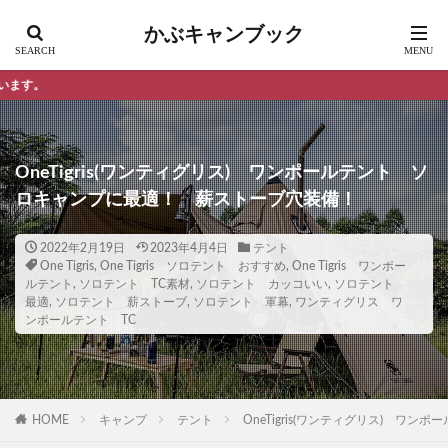
かぶキャンブック
大好きなキャンプ
OneTigris(ワンティグリス) ワンポールテント ソ
ロキャンプに最適！ 薪ストーブ穴装備！
2022年2月19日
2023年4月4日
テント
One Tigris
,
One Tigris ソロテント おすすめ
,
One Tigris ワンポー
ルテント
,
ソロテント TC素材
,
ソロテント カッコいい
,
ソロテント
最適
,
ソロテント 薪ストーブ
,
ソロテント 軍幕
,
ワンティグリス ワ
ンポールテント TC
HOME
キャンプ
テント
OneTigris(ワンティグリス) 