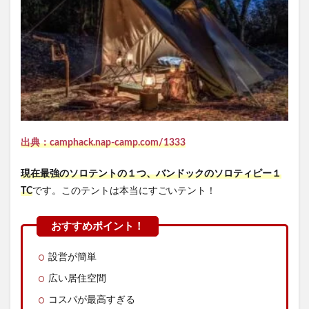
出典：
camphack.nap-camp.com/1333
現在最強のソロテントの１つ、
バンドックのソロティピー１
TC
です。このテントは本当にすごいテント！
設営が簡単
広い居住空間
コスパが最高すぎる