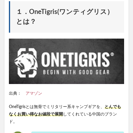
穴が
標準
１．OneTigris(ワンティグリス）
装
備！
とは？
2.3
③テ
ント
１つ
で大
きな
ター
ブも
作れ
ちゃ
う！
2.4
出典：
アマゾン
④ス
カー
ト付
OneTigrisとは無骨でミリタリー系キャンプギアを、
とんでも
き
なくお買い得なお値段で展開
してくれている中国のブラン
2.5
ド。
⑤TC
素材