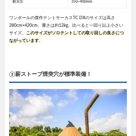
耐水圧
350~400mm
ワンポールの傑作テントサーカスTC DXのサイズは高さ
280cm×420cm、重さは約12kg。比べると一回り以上小さい
サイズ。
このサイズがソロテントしての取り回しの良さにつ
ながっています
。
②薪ストーブ煙突穴が標準装備！