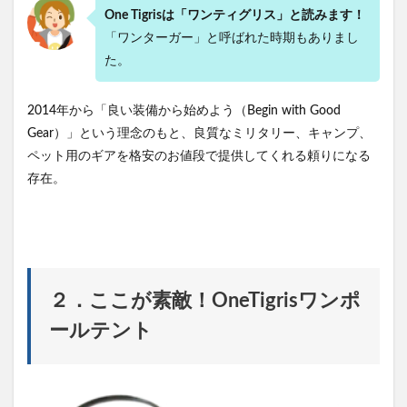
One Tigrisは「ワンティグリス」と読みます！
がや
っぱ
「ワンターガー」と呼ばれた時期もありまし
り最
た。
高！
2.6
2014年から「良い装備から始めよう（Begin with Good
⑥コ
スパ
Gear）」という理念のもと、良質なミリタリー、キャンプ、
最強
ペット用のギアを格安のお値段で提供してくれる頼りになる
クラ
ス！
存在。
3
3．
惚れる
ぜ！
OneTigris
ワンポー
ルテント
２．ここが素敵！OneTigrisワンポ
の麗しい
お姿！
ールテント
4
５．
OneTigris
ワンポー