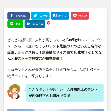
どんどん認知度・人気が高まっているOneTigris(ワンティグリ
ス）から、間違いなく
ソロテント最強の１つといえる名作が
誕生。
ルックス良し！超絶妙なサイズ感で
TC素材！そしてな
んと薪ストーブ煙突穴が標
準装備！
ソロテントどれが最強？論争に終止符かも…。品切れ必至の
絶品テントをご紹介します！
こんなテントが欲しい！の
理想以上のテント
が想像以下のお値段
で登場！