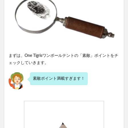
ルテント
のイマイ
チな点
4.1
①耐
水圧
に不
安
4.2
まずは、One Tigrisワンポールテントの「素敵」ポイントをチ
②後
ェックしていきます。
ろが
開か
ない
素敵ポイント満載すぎます！
5
６．ム
ム
ム！
最強ソ
ロテン
トを争
うライ
バルテ