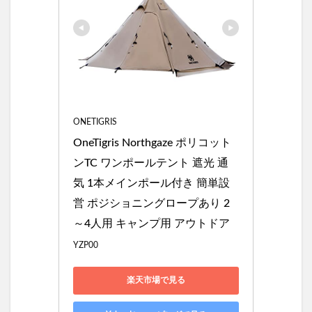
ント厳
選４種
5.1
①バ
ンド
ッ
ク
ソロ
ティ
ONETIGRIS
ピー
OneTigris Northgaze ポリコット
１
TC
ンTC ワンポールテント 遮光 通
5.2
気 1本メインポール付き 簡単設
②バ
営 ポジショニングロープあり 2
ンド
ッッ
～4人用 キャンプ用 アウトドア
クソ
ロベ
YZP00
ース
EX
楽天市場で見る
5.3
③DOD