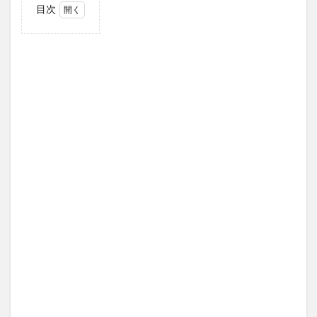
目次
1
１．
OneTigris(ワ
ンティグリ
ス）とは？
2
２．ここ
が素敵！
OneTigris
ワンポー
ルテント
2.1
①OneTigris
ワンポール
テント ス
ペック
2.2
②薪
スト
ーブ
煙突