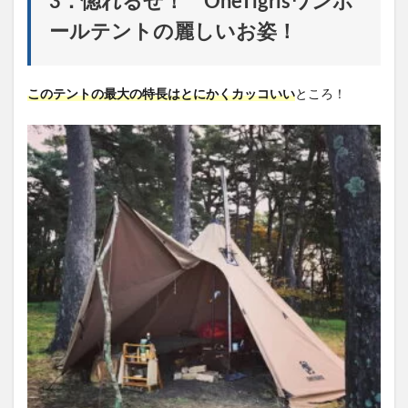
3．惚れるぜ！ OneTigrisワンポ
ールテントの麗しいお姿！
このテントの最大の特長はとにかくカッコいい
ところ！