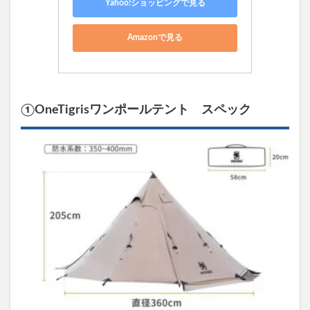
カマボ
Yahoo!ショッピングで見る
コテン
ト ソロ
Amazonで見る
TC
5.4
④オ
ガワ
ステ
①OneTigrisワンポールテント スペック
イシ
ー ST-
Ⅱ
6
７．
まと
め