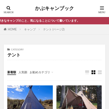
コスパ最高 ソロテント
コンパクト LEDランタン
かぶキャンブック
コンパクト テント
コンパクトLEDランタン
コンパクトダッチオーブン おすすめ
ャンプのこと、気になることについて書いています。
コンビニ おにぎり
コンビニ おにぎり ランキング
HOME
キャンプ
テント (ページ2)
コンビニ おにぎり 食べ比べ
コンビニ３大チェーン おにぎり 比較
黒瀬のスパイス
CATEGORY
テント
検索
新着順
人気順
お勧めカテゴリ
雑記・エトセトラ