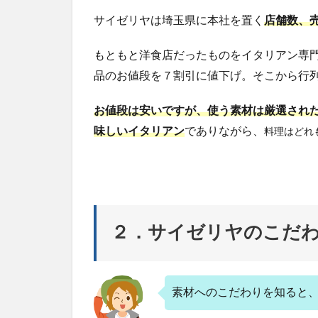
ル
ゴ
サイゼリヤは埼玉県に本社を置く
店舗数、売
400
円
もともと洋食店だったものをイタリアン専
（税
品のお値段を７割引に値下げ。そこから行
込）
2.2
お値段は安いですが、使う素材は厳選され
②ハ
味しいイタリアン
でありながら、
料理はどれ
ンバ
ーグ
ステ
ー
キ
400
円
２．サイゼリヤのこだ
（税
込）
2.3
素材へのこだわりを知ると
③野
菜