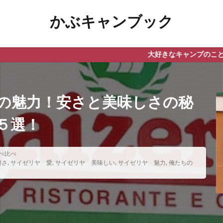
かぶキャンブック
大好きなキャンプのこと、気になることに
の魅力！安さと美味しさの秘
５選！
べ比べ
凄さ
,
サイゼリヤ 愛
,
サイゼリヤ 美味しい
,
サイゼリヤ 魅力
,
俺たちの