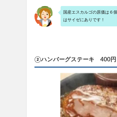
ッテ
ィ
国産エスカルゴの原価は６個
400
円
はサイゼにありです！
（税
込）
4.2
②マ
ルゲ
リー
②ハンバーグステーキ 400
タピ
ザ
400
円
（税
込）
4.3
③若
鶏の
ディ