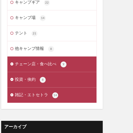
キャンプギア
22
キャンプ場
14
テント
21
他キャンプ情報
8
チェーン店・食べ比べ
9
投資・倹約
8
雑記・エトセトラ
14
アーカイブ