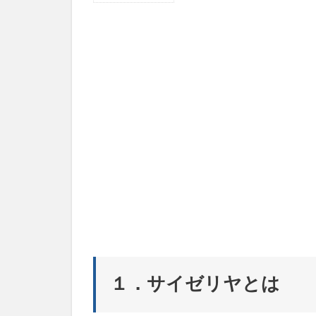
１．
サイ
ゼリ
ヤと
は
2
２．
サイ
ゼリ
ヤの
こだ
わり
メニ
ュ
ー、
素材
2.1
１．サイゼリヤとは
①エ
スカ