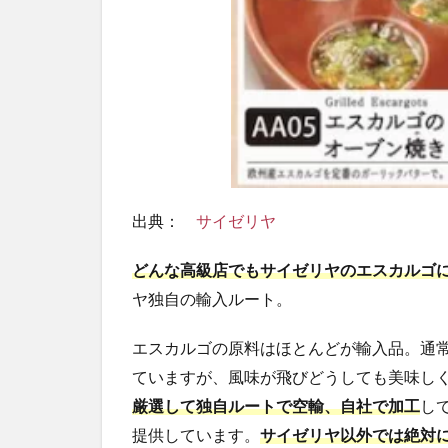
フ
4
５．
サイ
ゼリ
ヤで
頼む
べ
き、
美味
出典：
サイゼリヤ
しい
メニ
どんな高級店でもサイゼリヤのエスカルゴ
ュー
５
ヤ独自の輸入ルート。
選！
エスカルゴの原料はほとんどが輸入品。通
4.1
①パ
ていますが、風味が飛びどうしても美味し
ルマ
厳選して独自ルートで空輸、自社で加工
し
風ス
提供しています。
サイゼリヤ以外では絶対
パゲ