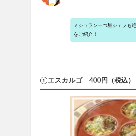
2.4
④粉
チー
ミシュラン一つ星シェフも
ズ
をご紹介！
2.5
⑤プ
ロシ
ュー
ト
（生
ハ
①エスカルゴ 400円（税込）
ム）
400
円(税
込）
3
３．
村山
シェ