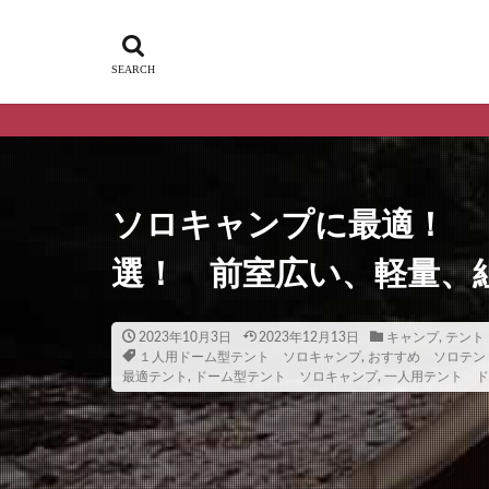
ソロキャンプに最適！ 
選！ 前室広い、軽量、
2023年10月3日
2023年12月13日
キャンプ
,
テント
１人用ドーム型テント ソロキャンプ
,
おすすめ ソロテン
最適テント
,
ドーム型テント ソロキャンプ
,
一人用テント ド