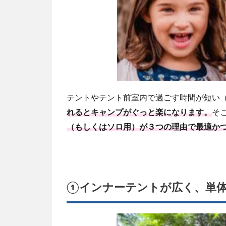
3.2
②扉
の跳
ね上
げは
可能
か？
3.3
②求
テントやテント前室内で過ごす時間が短い
める
れるとキャンプがぐっと楽になります。
そ
サイ
（もしくはソロ用）が３つの理由で最適か
ズ感
は？
3.4
④ダ
ブル
①インナーテントが広く、単
ウォ
ール
か？