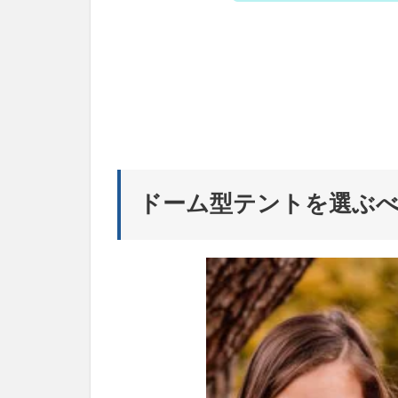
が
楽！
3
ソロ
用ド
ーム
型テ
ン
ト
選び
ドーム型テントを選ぶ
方！
3.1
①前
室は
いる
か？
いら
ない
か？