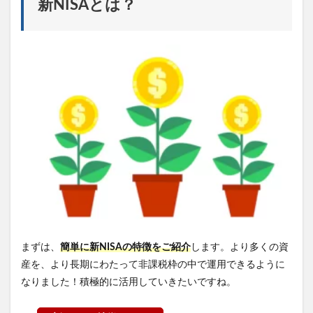
新NISAとは？
デッ
クス
投資
信託
と
は？
4
買って
はいけ
ない投
資信
託！
内容を
理解し
辛いも
の
5
買って
まずは、
簡単に新NISAの特徴をご紹介
します。より多くの資
はいけ
産を、より長期にわたって非課税枠の中で運用できるように
ない投
資信
なりました！積極的に活用していきたいですね。
託！
信託報