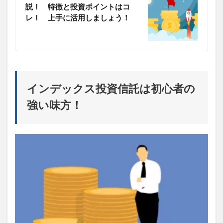
買って
説！ 特徴と投資ポイントはコ
はいけ
レ！ 上手に活用しましょう！
ない投
資信
託！
毎月分
配型
9
3.
インデックス投資信託は初心者の
自ら
情報
強い味方！
を掴
んで
「自
分」
に合
った
ファ
ンド
を選
ぼ
う！