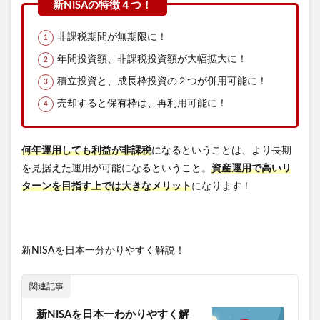
酬（手
数料）
が高い
非課税期間が無期限に！
6
年間投資額、非課税投資額が大幅拡大に！
買って
はいけ
積立投資と、成長枠投資の２つが併用可能に！
ない投
売却すると保有枠は、再利用可能に！
資信
託！
投資対
象が狭
何年運用しても利益が非課税
になるということは、より長期
い
を見据えた運用が可能になるということ。
資産運用で高いリ
7
ターンを目指す上では大きなメリット
になります！
買って
はいけ
ない投
資信
託！
新NISAを日本一分かりやすく解説！
保守的
すぎる
もの
関連記事
8
新NISAを日本一わかりやすく解