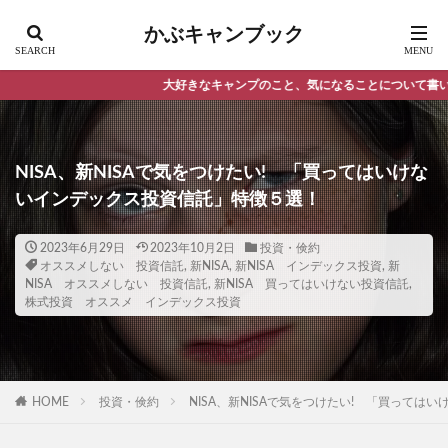
かぶキャンブック
大好きなキャンプのこと、気になることについて書いています。
NISA、新NISAで気をつけたい! 「買ってはいけな
いインデックス投資信託」特徴５選！
2023年6月29日
2023年10月2日
投資・倹約
オススメしない 投資信託
,
新NISA
,
新NISA インデックス投資
,
新
NISA オススメしない 投資信託
,
新NISA 買ってはいけない投資信託
,
株式投資 オススメ インデックス投資
HOME
投資・倹約
NISA、新NISAで気をつけたい! 「買って